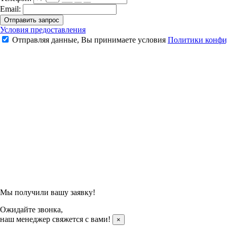
Email:
Отправить запрос
Детская ракетка для бадминтона Yonex Muscle Power 2 Jr. (White/
Условия предоставления
Отправляя данные, Вы принимаете условия
Политики конфи
2 990 ₽
Подтвердить заказ
Отправляя данные, Вы принимаете условия
Политики конфи
Мы получили вашу заявку!
Ожидайте звонка,
наш менеджер свяжется с вами!
×