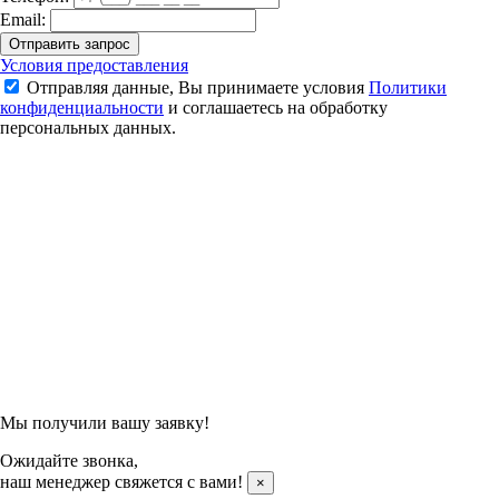
Email:
Отправить запрос
Детский набор для бадминтона Снеговик (Orange)
Условия предоставления
Отправляя данные, Вы принимаете условия
Политики
950 ₽
конфиденциальности
и соглашаетесь на обработку
персональных данных.
Подтвердить заказ
Отправляя данные, Вы принимаете условия
Политики
конфиденциальности
и соглашаетесь на обработку
персональных данных.
Мы получили вашу заявку!
Ожидайте звонка,
наш менеджер свяжется с вами!
×