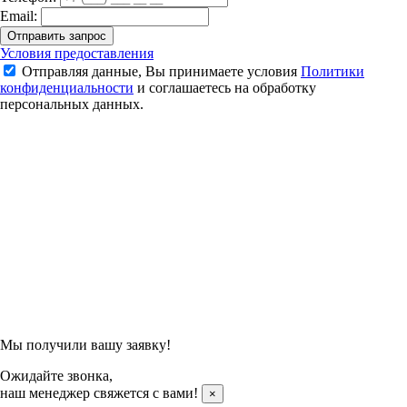
Email:
Отправить запрос
Футболка женская Kumpoo KW-4213 (Black/Red)
Условия предоставления
Отправляя данные, Вы принимаете условия
Политики
2 000 ₽
конфиденциальности
и соглашаетесь на обработку
2 800 ₽
персональных данных.
Подтвердить заказ
Отправляя данные, Вы принимаете условия
Политики
конфиденциальности
и соглашаетесь на обработку
персональных данных.
Мы получили вашу заявку!
Ожидайте звонка,
наш менеджер свяжется с вами!
×