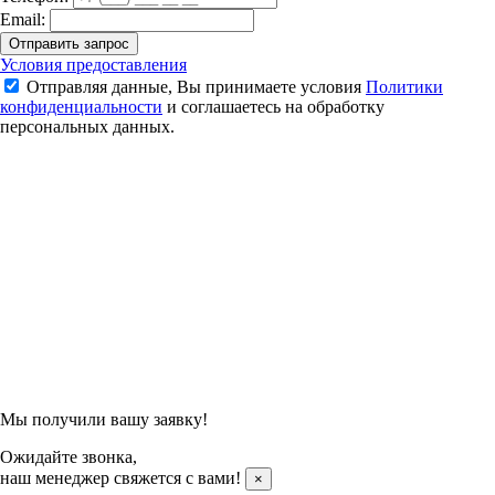
Email:
Отправить запрос
Шорты унисекс Kumpoo KP-402 (White)
Условия предоставления
Отправляя данные, Вы принимаете условия
Политики
1 250 ₽
конфиденциальности
и соглашаетесь на обработку
1 990 ₽
персональных данных.
Подтвердить заказ
Отправляя данные, Вы принимаете условия
Политики
конфиденциальности
и соглашаетесь на обработку
персональных данных.
Мы получили вашу заявку!
Ожидайте звонка,
наш менеджер свяжется с вами!
×