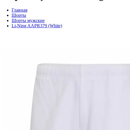
Главная
Шорты
Шорты мужские
Li-Ning AAPR379 (White)