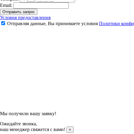
Email:
Отправить запрос
Шорты мужские Li-Ning AAPR379 (White)
Условия предоставления
Отправляя данные, Вы принимаете условия
Политики конфи
2 420 ₽
2 850 ₽
Подтвердить заказ
Отправляя данные, Вы принимаете условия
Политики конфи
Мы получили вашу заявку!
Ожидайте звонка,
наш менеджер свяжется с вами!
×