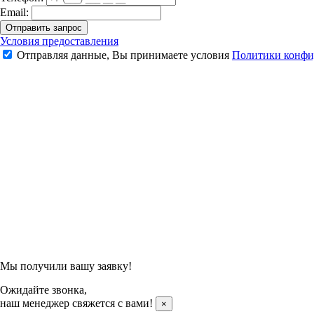
Email:
Отправить запрос
Набор для бадминтона "Black and White"
Условия предоставления
Отправляя данные, Вы принимаете условия
Политики конфи
9 979 ₽
11 740 ₽
Подтвердить заказ
Отправляя данные, Вы принимаете условия
Политики конфи
Мы получили вашу заявку!
Ожидайте звонка,
наш менеджер свяжется с вами!
×