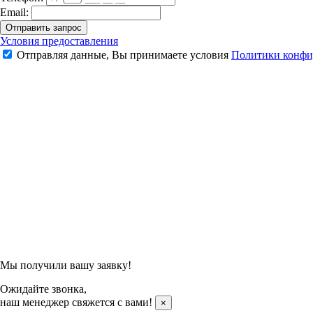
Email:
Отправить запрос
Набор для бадминтона "Для новичков"
Условия предоставления
Отправляя данные, Вы принимаете условия
Политики конфи
5 125 ₽
6 030 ₽
Подтвердить заказ
Отправляя данные, Вы принимаете условия
Политики конфи
Мы получили вашу заявку!
Ожидайте звонка,
наш менеджер свяжется с вами!
×