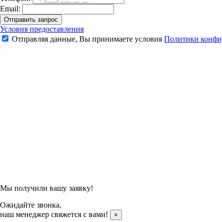
Email:
Отправить запрос
Носки Kumpoo KSO-408 (Black)
Условия предоставления
Отправляя данные, Вы принимаете условия
Политики конфи
350 ₽
Подтвердить заказ
Отправляя данные, Вы принимаете условия
Политики конфи
Мы получили вашу заявку!
Ожидайте звонка,
наш менеджер свяжется с вами!
×