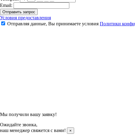
Email:
Отправить запрос
Ракетка для бадминтона Kumpoo 520A(S) (Yellow)
Условия предоставления
Отправляя данные, Вы принимаете условия
Политики конфи
2 790 ₽
Подтвердить заказ
Отправляя данные, Вы принимаете условия
Политики конфи
Мы получили вашу заявку!
Ожидайте звонка,
наш менеджер свяжется с вами!
×