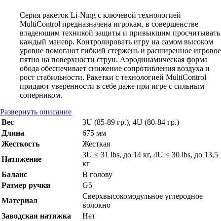
Серия ракеток Li-Ning с ключевой технологией
MultiControl предназначена игрокам, в совершенстве
владеющим техникой защиты и привыкшим просчитывать
каждый маневр. Контролировать игру на самом высоком
уровне помогают гибкий стержень и расширенное игровое
пятно на поверхности струн. Аэродинамическая форма
обода обеспечивает снижение сопротивления воздуха и
рост стабильности. Ракетки с технологией MultiControl
придают уверенности в себе даже при игре с сильным
соперником.
Развернуть описание
Вес
3U (85-89 гр.), 4U (80-84 гр.)
Длина
675 мм
Жесткость
Жесткая
3U ≤ 31 lbs, до 14 кг, 4U ≤ 30 lbs, до 13,5
Натяжение
кг
Баланс
В голову
Размер ручки
G5
Сверхвысокомодульное углеродное
Материал
волокно
Заводская натяжка
Нет