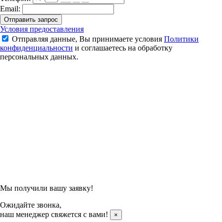
Email:
Отправить запрос
Ракетка для бадминтона Li-Ning AxForce 90 Dragon Max
Условия предоставления
Отправляя данные, Вы принимаете условия
Политики
28 000 ₽
конфиденциальности
и соглашаетесь на обработку
персональных данных.
Подтвердить заказ
Отправляя данные, Вы принимаете условия
Политики
конфиденциальности
и соглашаетесь на обработку
персональных данных.
Мы получили вашу заявку!
Ожидайте звонка,
наш менеджер свяжется с вами!
×