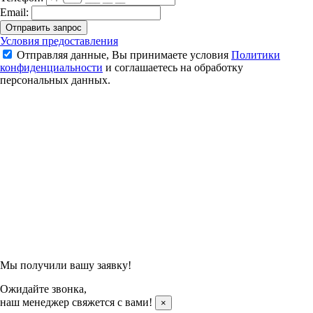
Email:
Отправить запрос
Ракетка для бадминтона Li-Ning Lightning 2000 (Cherry)
Условия предоставления
Отправляя данные, Вы принимаете условия
Политики
7 590 ₽
конфиденциальности
и соглашаетесь на обработку
персональных данных.
Подтвердить заказ
Отправляя данные, Вы принимаете условия
Политики
конфиденциальности
и соглашаетесь на обработку
персональных данных.
Мы получили вашу заявку!
Ожидайте звонка,
наш менеджер свяжется с вами!
×