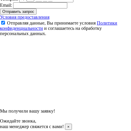
Email:
Отправить запрос
Ракетка для бадминтона Yonex Astrox 02 Feel (White/Green)
Условия предоставления
Отправляя данные, Вы принимаете условия
Политики
6 500 ₽
конфиденциальности
и соглашаетесь на обработку
персональных данных.
Подтвердить заказ
Отправляя данные, Вы принимаете условия
Политики
конфиденциальности
и соглашаетесь на обработку
персональных данных.
Мы получили вашу заявку!
Ожидайте звонка,
наш менеджер свяжется с вами!
×