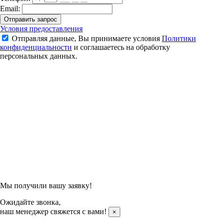
Email:
Отправить запрос
Ракетка для бадминтона Yonex Muscle Power 2 (White/Yellow)
Условия предоставления
Отправляя данные, Вы принимаете условия
Политики
3 890 ₽
конфиденциальности
и соглашаетесь на обработку
персональных данных.
Подтвердить заказ
Отправляя данные, Вы принимаете условия
Политики
конфиденциальности
и соглашаетесь на обработку
персональных данных.
Мы получили вашу заявку!
Ожидайте звонка,
наш менеджер свяжется с вами!
×