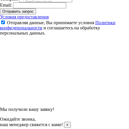
Email:
Отправить запрос
Ракетка для бадминтона Yonex Nanoflare 800 Tour
Условия предоставления
Отправляя данные, Вы принимаете условия
Политики
18 990 ₽
конфиденциальности
и соглашаетесь на обработку
персональных данных.
Подтвердить заказ
Отправляя данные, Вы принимаете условия
Политики
конфиденциальности
и соглашаетесь на обработку
персональных данных.
Мы получили вашу заявку!
Ожидайте звонка,
наш менеджер свяжется с вами!
×