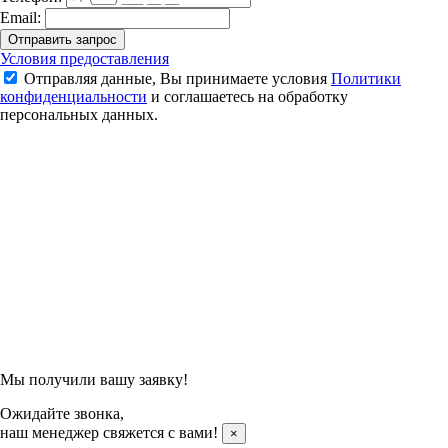
Email:
Отправить запрос
Сланцы Li-Ning LNXT926 (Black/White)
Условия предоставления
Отправляя данные, Вы принимаете условия
Политики
990 ₽
конфиденциальности
и соглашаетесь на обработку
1 750 ₽
персональных данных.
Подтвердить заказ
Отправляя данные, Вы принимаете условия
Политики
конфиденциальности
и соглашаетесь на обработку
персональных данных.
Мы получили вашу заявку!
Ожидайте звонка,
наш менеджер свяжется с вами!
×