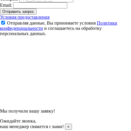
Email:
Отправить запрос
Стойка для бадминтонной сетки
Условия предоставления
Отправляя данные, Вы принимаете условия
Политики
7 990 ₽
конфиденциальности
и соглашаетесь на обработку
персональных данных.
Подтвердить заказ
Отправляя данные, Вы принимаете условия
Политики
конфиденциальности
и соглашаетесь на обработку
персональных данных.
Мы получили вашу заявку!
Ожидайте звонка,
наш менеджер свяжется с вами!
×