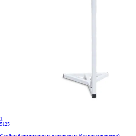
1
5125
Стойки бадминтонные переносные (без противовесов)