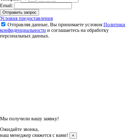
Email:
Отправить запрос
Стойки бадминтонные переносные (без противовесов)
Условия предоставления
Отправляя данные, Вы принимаете условия
Политики
15 600 ₽
конфиденциальности
и соглашаетесь на обработку
персональных данных.
Подтвердить заказ
Отправляя данные, Вы принимаете условия
Политики
конфиденциальности
и соглашаетесь на обработку
персональных данных.
Мы получили вашу заявку!
Ожидайте звонка,
наш менеджер свяжется с вами!
×