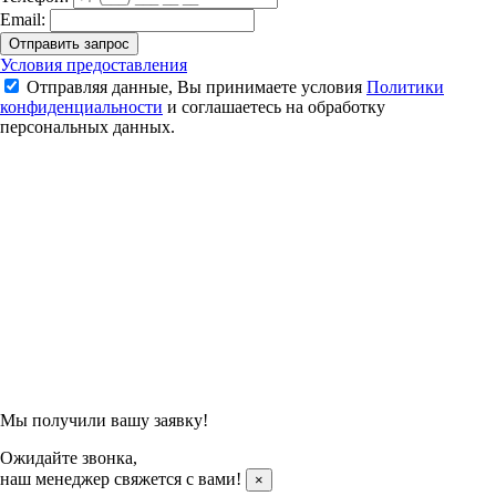
Email:
Отправить запрос
Сумка для обуви YONEX 42503 Team Shoe Case (Black)
Условия предоставления
Отправляя данные, Вы принимаете условия
Политики
2 490 ₽
конфиденциальности
и соглашаетесь на обработку
персональных данных.
Подтвердить заказ
Отправляя данные, Вы принимаете условия
Политики
конфиденциальности
и соглашаетесь на обработку
персональных данных.
Мы получили вашу заявку!
Ожидайте звонка,
наш менеджер свяжется с вами!
×