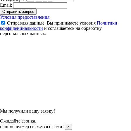
Email:
Отправить запрос
Сумка спортивная для ракеток Yonex 92436 Pro Duffel Bag
Условия предоставления
(Black)
Отправляя данные, Вы принимаете условия
Политики
конфиденциальности
и соглашаетесь на обработку
20 500 ₽
персональных данных.
Подтвердить заказ
Отправляя данные, Вы принимаете условия
Политики
конфиденциальности
и соглашаетесь на обработку
персональных данных.
Мы получили вашу заявку!
Ожидайте звонка,
наш менеджер свяжется с вами!
×