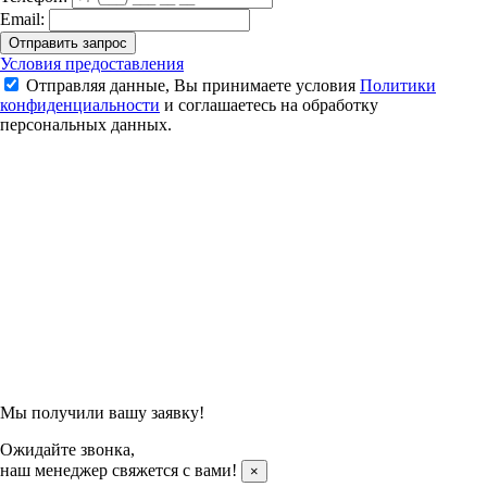
Email:
Отправить запрос
Суппорт для колена Yonex MPS-12CR
Условия предоставления
Отправляя данные, Вы принимаете условия
Политики
2 250 ₽
конфиденциальности
и соглашаетесь на обработку
персональных данных.
Подтвердить заказ
Отправляя данные, Вы принимаете условия
Политики
конфиденциальности
и соглашаетесь на обработку
персональных данных.
Мы получили вашу заявку!
Ожидайте звонка,
наш менеджер свяжется с вами!
×