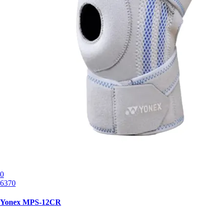
0
6370
Yonex MPS-12CR