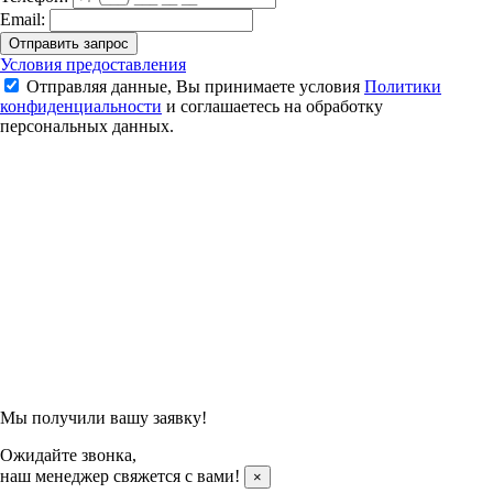
Email:
Отправить запрос
Термос Yonex AC114CR
Условия предоставления
Отправляя данные, Вы принимаете условия
Политики
2 850 ₽
конфиденциальности
и соглашаетесь на обработку
персональных данных.
Подтвердить заказ
Отправляя данные, Вы принимаете условия
Политики
конфиденциальности
и соглашаетесь на обработку
персональных данных.
Мы получили вашу заявку!
Ожидайте звонка,
наш менеджер свяжется с вами!
×