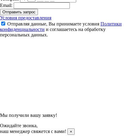
Email:
Отправить запрос
Тренировочная ракетка для бадминтона Yonex Isometric TR-1
Условия предоставления
Отправляя данные, Вы принимаете условия
Политики
9 990 ₽
конфиденциальности
и соглашаетесь на обработку
персональных данных.
Подтвердить заказ
Отправляя данные, Вы принимаете условия
Политики
конфиденциальности
и соглашаетесь на обработку
персональных данных.
Мы получили вашу заявку!
Ожидайте звонка,
наш менеджер свяжется с вами!
×