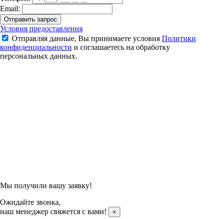
Email:
Отправить запрос
Воланы для бадминтона перьевые Техника Спорта СТАРТ
Условия предоставления
Отправляя данные, Вы принимаете условия
Политики
2 250 ₽
конфиденциальности
и соглашаетесь на обработку
персональных данных.
Подтвердить заказ
Отправляя данные, Вы принимаете условия
Политики
конфиденциальности
и соглашаетесь на обработку
персональных данных.
Мы получили вашу заявку!
Ожидайте звонка,
наш менеджер свяжется с вами!
×