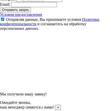
Email:
Отправить запрос
Воланы для бадминтона пластиковые Yonex Mavis 300 - 6шт.
Условия предоставления
(Middle)
Отправляя данные, Вы принимаете условия
Политики
конфиденциальности
и соглашаетесь на обработку
1 305 ₽
персональных данных.
1 450 ₽
Подтвердить заказ
Отправляя данные, Вы принимаете условия
Политики
конфиденциальности
и соглашаетесь на обработку
персональных данных.
Мы получили вашу заявку!
Ожидайте звонка,
наш менеджер свяжется с вами!
×