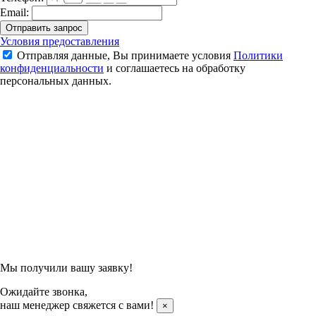
Email:
Отправить запрос
Кроссовки для бадминтона Yonex Infinity 2 (Black)
Условия предоставления
Отправляя данные, Вы принимаете условия
Политики
17 993 ₽
конфиденциальности
и соглашаетесь на обработку
23 990 ₽
персональных данных.
Подтвердить заказ
Отправляя данные, Вы принимаете условия
Политики
конфиденциальности
и соглашаетесь на обработку
персональных данных.
Мы получили вашу заявку!
Ожидайте звонка,
наш менеджер свяжется с вами!
×