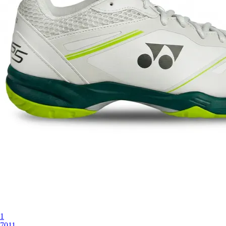
0
EUR 37
0
EUR 36
0
1
7011