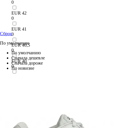
0
EUR 42
0
EUR 41
Сброс
0
По умолчанию
EUR 40,5
0
По умолчанию
Сначала дешевле
EUR 40
Сначала дороже
0
По новизне
EUR 39,5
0
EUR 39
0
EUR 38
0
EUR 37,5