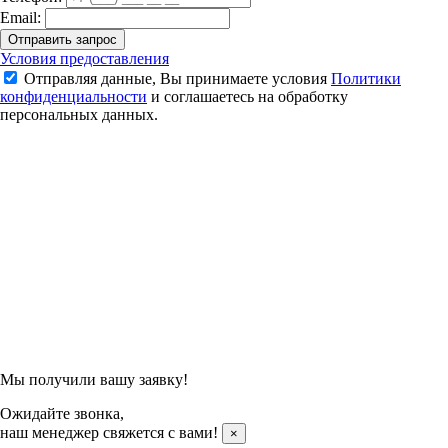
Email:
Отправить запрос
Кроссовки для бадминтона Kumpoo KH-D510 (White/Pink)
Условия предоставления
Отправляя данные, Вы принимаете условия
Политики
6 300 ₽
конфиденциальности
и соглашаетесь на обработку
персональных данных.
Подтвердить заказ
Отправляя данные, Вы принимаете условия
Политики
конфиденциальности
и соглашаетесь на обработку
персональных данных.
Мы получили вашу заявку!
Ожидайте звонка,
наш менеджер свяжется с вами!
×