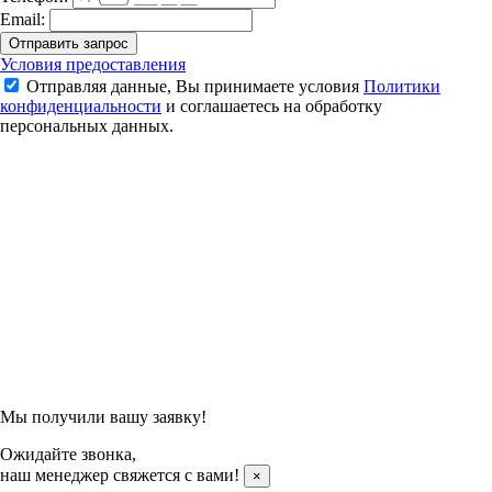
Email:
Отправить запрос
Кроссовки для бадминтона Kumpoo KH-D511 (White/Light Blue)
Условия предоставления
Отправляя данные, Вы принимаете условия
Политики
6 300 ₽
конфиденциальности
и соглашаетесь на обработку
персональных данных.
Подтвердить заказ
Отправляя данные, Вы принимаете условия
Политики
конфиденциальности
и соглашаетесь на обработку
персональных данных.
Мы получили вашу заявку!
Ожидайте звонка,
наш менеджер свяжется с вами!
×