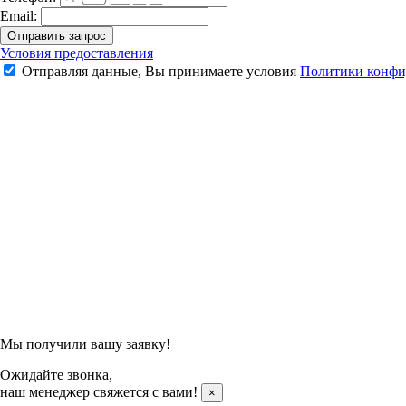
Email:
Отправить запрос
Набор для бадминтона "Классика"
Условия предоставления
Отправляя данные, Вы принимаете условия
Политики конфи
11 271 ₽
13 260 ₽
Подтвердить заказ
Отправляя данные, Вы принимаете условия
Политики конфи
Мы получили вашу заявку!
Ожидайте звонка,
наш менеджер свяжется с вами!
×