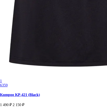
1
6359
Kumpoo KP-421 (Black)
1 490 ₽
2 150 ₽