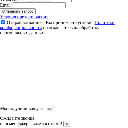
Email:
Отправить запрос
Юбка Kumpoo KP-421 (Black)
Условия предоставления
Отправляя данные, Вы принимаете условия
Политики
1 490 ₽
конфиденциальности
и соглашаетесь на обработку
2 150 ₽
персональных данных.
Подтвердить заказ
Отправляя данные, Вы принимаете условия
Политики
конфиденциальности
и соглашаетесь на обработку
персональных данных.
Мы получили вашу заявку!
Ожидайте звонка,
наш менеджер свяжется с вами!
×