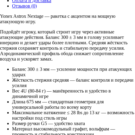
Оплата и Доставка
Отзывов (0)
Yonex Astrox Nextage — ракетка с акцентом на мощную
атакующую игру.
Подойдёт игроку, который строит игру через активные
атакующие действия. Баланс 300 ± 3 мм в голову усиливает
инерцию и делает удары более плотными. Средняя жёсткость
стержня сохраняет контроль и стабильную передачу усилия.
Аэродинамический профиль обода снижает сопротивление
воздуха и ускоряет замах.
Баланс 300 ± 3 мм — усиление мощности при атакующих
ударах
Жёсткость стержня средняя — баланс контроля и передачи
усилия
Вес 4U (80-84 г) — манёвренность и удобство в
динамичной игре
Длина 675 мм — стандартная геометрия для
универсальной работы по всему корту
Максимальное натяжение ≤ 28 lbs до 13 кг — возможность
настройки под стиль игры
Размер ручки G5 — удобство хвата
Материал высокомодульный графит, вольфрам —
прочность и стабильность конструкции