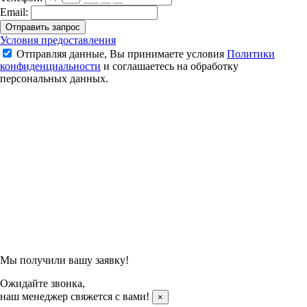
Email:
Отправить запрос
Ракетка для бадминтона Yonex Astrox Nextage (Black/Green)
Условия предоставления
Отправляя данные, Вы принимаете условия
Политики
17 900 ₽
конфиденциальности
и соглашаетесь на обработку
персональных данных.
Подтвердить заказ
Отправляя данные, Вы принимаете условия
Политики
конфиденциальности
и соглашаетесь на обработку
персональных данных.
Мы получили вашу заявку!
Ожидайте звонка,
наш менеджер свяжется с вами!
×