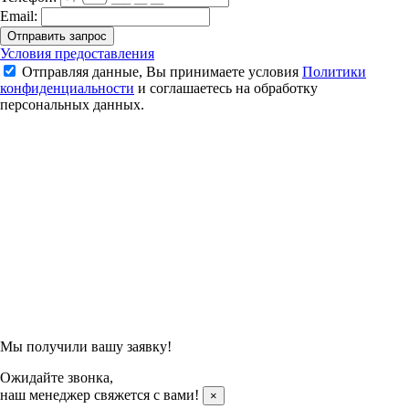
Email:
Отправить запрос
Струна для бадминтона Yonex Nanogy 98 (200м.)
Условия предоставления
Отправляя данные, Вы принимаете условия
Политики
16 050 ₽
конфиденциальности
и соглашаетесь на обработку
персональных данных.
Подтвердить заказ
Отправляя данные, Вы принимаете условия
Политики
конфиденциальности
и соглашаетесь на обработку
персональных данных.
Мы получили вашу заявку!
Ожидайте звонка,
наш менеджер свяжется с вами!
×