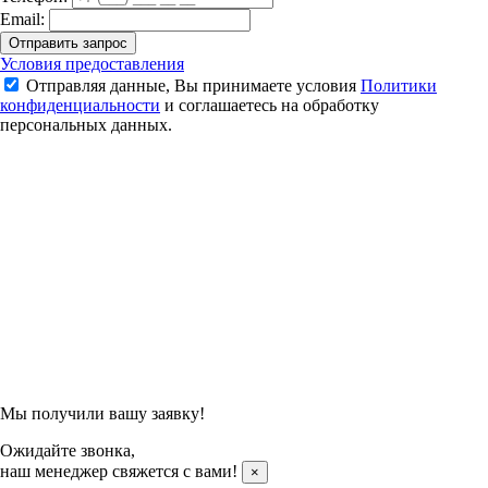
Email:
Отправить запрос
Воланы для бадминтона перьевые Li-Ning G700
Условия предоставления
Отправляя данные, Вы принимаете условия
Политики
4 100 ₽
конфиденциальности
и соглашаетесь на обработку
персональных данных.
Подтвердить заказ
Отправляя данные, Вы принимаете условия
Политики
конфиденциальности
и соглашаетесь на обработку
персональных данных.
Мы получили вашу заявку!
Ожидайте звонка,
наш менеджер свяжется с вами!
×