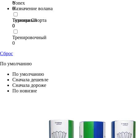
Yonex
0
0
Назначение волана
Техника Спорта
Турнирный
0
0
Тренировочный
0
Сброс
По умолчанию
По умолчанию
Сначала дешевле
Сначала дороже
По новизне