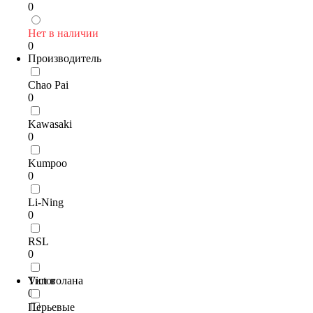
0
Нет в наличии
0
Производитель
Chao Pai
0
Kawasaki
0
Kumpoo
0
Li-Ning
0
RSL
0
Victor
Тип волана
0
Перьевые